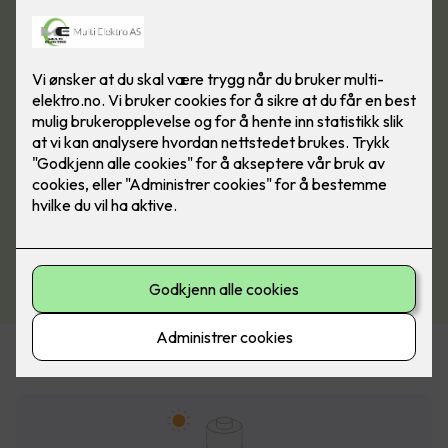
Se hvor mye energi denne familien kan spare på
solceller!
Husstand med fire personer
Forventet årlig
produksjon:
9 000
kWh
Årlig forbruk: