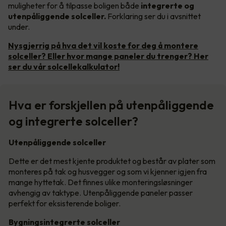
muligheter for å tilpasse boligen både
integrerte og
utenpåliggende solceller.
Forklaring ser du i avsnittet
under.
Nysgjerrig på hva det vil koste for deg å montere
solceller? Eller hvor mange paneler du trenger? Her
ser du vår solcellekalkulator!
Hva er forskjellen på utenpåliggende
og integrerte solceller?
Utenpåliggende solceller
Dette er det mest kjente produktet og består av plater som
monteres på tak og husvegger og som vi kjenner igjen fra
mange hyttetak. Det finnes ulike monteringsløsninger
avhengig av taktype. Utenpåliggende paneler passer
perfekt for eksisterende boliger.
Bygningsintegrerte solceller