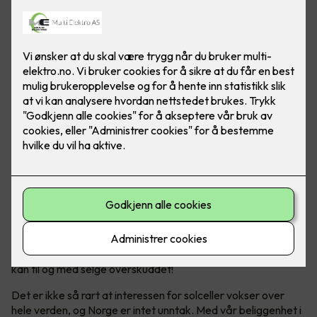
Solceller er en bærekraftig energikilde, som hjelper både
miljøet og lommeboka over tid. Og ja - Norge er helt
ypperlig for solcellepanel!
Bli din egen strømprodusent
Solenergi har blitt en stadig mer populær og bærekraftig
energikilde. Ikke bare produserer man sin egen energi, man
kan til og med selge overskuddet!
Det er ikke så rart at interessen for solceller vokser over
hele verden, og Norge er intet unntak. Med vår beliggenhet i