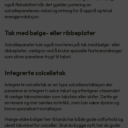
også fleksibilitet når det gjelder justering av
solcellepanelenes vinkel og retning for å oppnå optimal
energiproduksjon.
Tak med bølge- eller ribbeplater
Solcellepaneler kan også monteres på tak med bølge- eller
ribbeplater, vanligvis ved å bruke spesielle festeanordninger
som sikrer panelene trygt til taket.
Integrerte solcelletak
Integrerte solcelletak er en type solcelleinstallasjon der
panelene er integrert i selve taket og etterligner utseendet
til vanlige takmaterialer som takstein eller skifer. Dette gir
en renere og mer sømløs estetikk, men kan være dyrere og
kreve spesialisert installasjon.
Mange eldre boliger her til lands har både gode solforhold og
ideell takvinkel for solceller. Skal du bygge nytt, har du gode