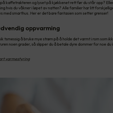
 på kaffetrakteren og lyset på kjøkkenet rett før du står opp? Elle
g hvis du våkner i løpet av natten? Alle familier har litt forskjell
s med smarthus. Her er det bare fantasien som setter grenser!
ødvendig oppvarming
nsik tsmessig å bruke mye strøm på å holde det varmt i rom som ikke
ren noen grader, så slipper du å betale dyre dommer for noe du i
rt varmestyring