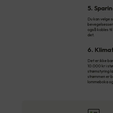
5. Spari
Du kan velge s
bevegelsessens
også kobles til
det.
6. Klima
Det er ikke bar
10.000 kr i st
strømstyring l
strømmen er bil
lommeboka og 