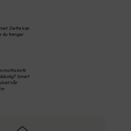
mmet. Dette kan
år du trenger
n motta inntil
idsbolig? Smart
ulvet når
for