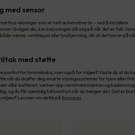
ng med sensor
marthus-løsninger som er helt automatiserte – ved å installere
orer i boligen din, kan belysningen slå seg på når det er folk i ro
 både varme, ventilasjon eller lysskjerming, slik at det kun er på n
tiltak med støtte
e positivt for lommeboka, men også for miljøet! Visste du at du ka
øtte når du skaffer deg smarte styringssystemer for hjem eller frit
ader elbil-batteriet, varmer opp varmtvannstanken og baderomsg
lig, og du får samtidig full komfort når du trenger det. Det er bra 
miljøet! Les mer om dette på
Enova.no