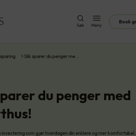
Book g
Søk
Meny
sparing
Slik sparer du penger me…
 sparer du penger med
thus!
 investering som gjør hverdagen din enklere og mer komfortabel. 