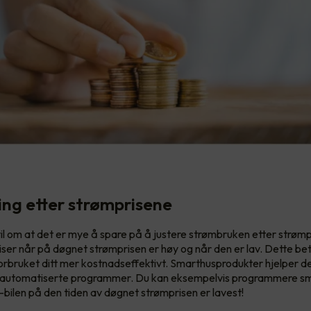
ring etter strømprisene
vil om at det er mye å spare på å justere strømbruken etter strøm
ser når på døgnet strømprisen er høy og når den er lav. Dette bet
orbruket ditt mer kostnadseffektivt. Smarthusprodukter hjelper 
uk automatiserte programmer. Du kan eksempelvis programmere sm
el-bilen på den tiden av døgnet strømprisen er lavest!