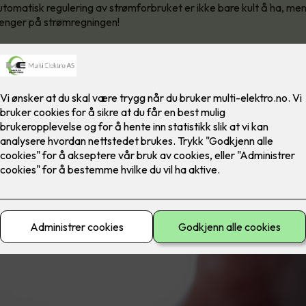
utomatisk regulering av strømforbruket er ikke bare kult å ha, me
enger på strømregningen!