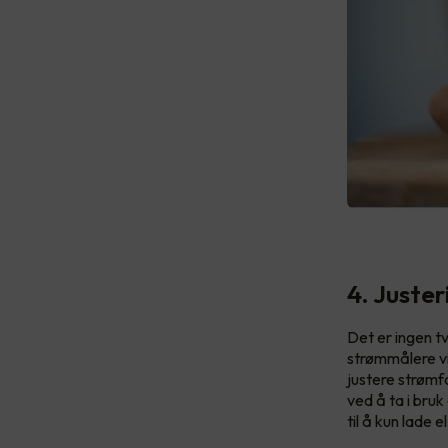
4. Juste
Det er ingen t
strømmålere vi
justere strømf
ved å ta i br
til å kun lade 