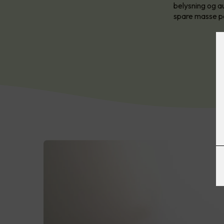
belysning og a
spare masse p