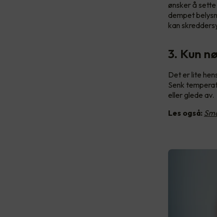
ønsker å sette
dempet belysnin
kan skreddersy
3. Kun n
Det er lite he
Senk temperatu
eller glede av.
Les også:
Sma