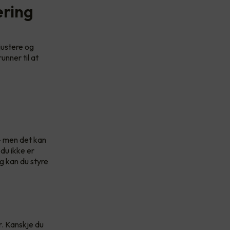
ering
justere og
unner til at
k - men det kan
 du ikke er
g kan du styre
r. Kanskje du