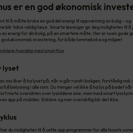
us er en god økonomisk invest
ant til å måtte bruke en god del energi til oppvarming av bolig – og
 blir tidvis veldig høye. Smarte løsninger gir deg muligheten til å 
 av energi for din bolig, på en smartere måte. Her er noen gode gr
 god økonomisk investering, for både lommeboka og miljøet.
enklere hverdag med smarthus
v lyset
 av oss liker å ha lyset på, når vi går rundt i boligen, forståelig no
ha full belysning i alle rom. Du trenger vel ikke å ha lys på badet når
ort miste oversikten over lyskildene sine, men med smart lysstyrin
 en app på mobilen. Enklere og mer oversiktlig blir det ikke.
yklus
 har du muligheten til å sette opp programmer for alle husets sone