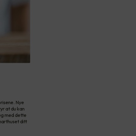
prisene. Nye
yr at du kan
deg med dette
arthuset ditt