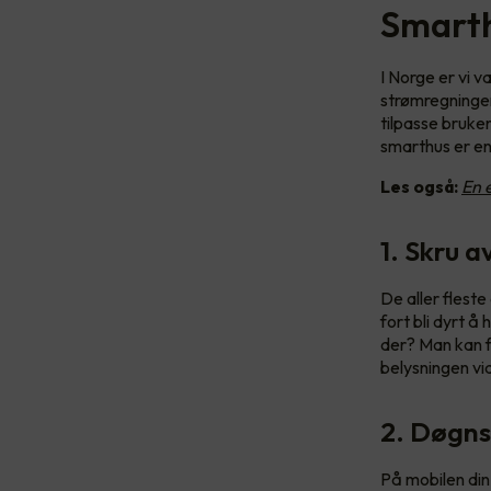
Smarth
I Norge er vi v
strømregningene
tilpasse bruken
smarthus er en
Les også:
En 
1. Skru a
De aller fleste
fort bli dyrt å 
der? Man kan f
belysningen via
2. Døgns
På mobilen din