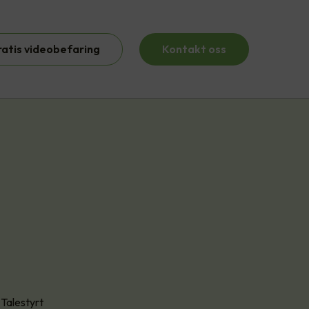
ratis videobefaring
Kontakt oss
Talestyrt