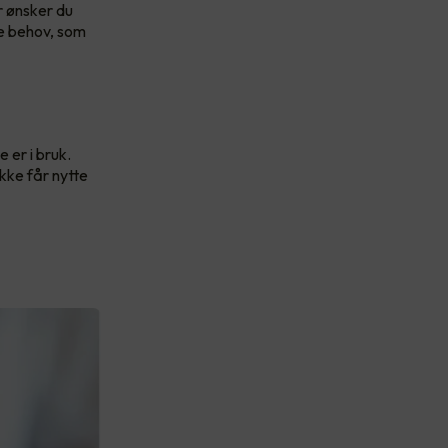
r ønsker du
ige behov, som
 er i bruk.
kke får nytte