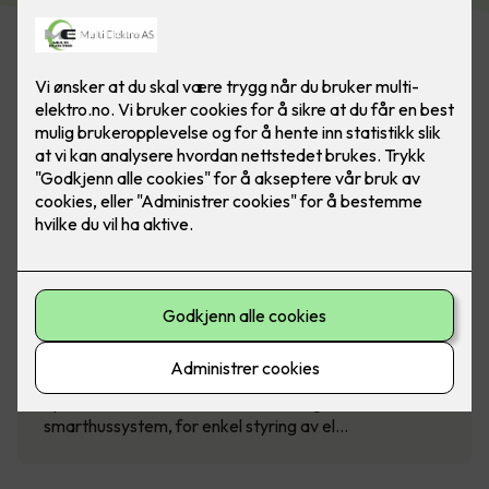
SG Smart - intelligent styring av
boligen
Spar strøm med SG Smart - et intelligent
smarthussystem, for enkel styring av el…