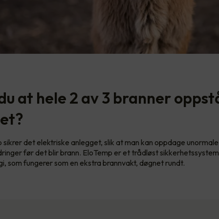
du at hele 2 av 3 branner oppstå
get?
sikrer det elektriske anlegget, slik at man kan oppdage unormale
inger før det blir brann. EloTemp er et trådløst sikkerhetssyste
i, som fungerer som en ekstra brannvakt, døgnet rundt.