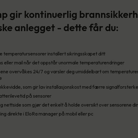
p gir kontinuerlig brannsikkerhe
ske anlegget - dette får du:
 temperatursensorer installert sikringsskapet ditt
ms eller mail når det oppstår unormale temperaturendringer
pene overvåkes 24/7 og varsler deg umiddelbart om temperaturen
e
ekkevidde, som gir lav installasjonskost med færre signalforsterk
batterilevetid på sensorer
g nettside som gjør det enkelt å holde oversikt over sensorene di
ng direkte i EloRa manager på mobil eller pc