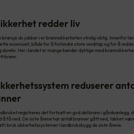
ikkerhet redder liv
 bransje du jobber i er brannsikkerheten utrolig viktig. Innenfor l
dette essensielt, både for å forhindre store verditap og for å redd
 dyreliv. Her i landet er mange bønder dyktige med brannsikkerhe
tt brann.
ikkerhetssystem reduserer anta
anner
andbruket registreres det fortsatt en god del brann i gårdsanlegg, 
 å få ned. De siste årene har antall branner gått ned, takket være
tatt i bruk sikkerhetssystemer i landbruksbygg de siste årene.