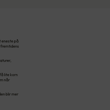
t eneste på
r fremtidens
aturer,
å lite korn
om når
den blir mer