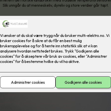
erheten i det norske landbruket med trådløse temperatursensorer
Slik unngår du at menneskeliv, dyreliv og store verdier går tapt.