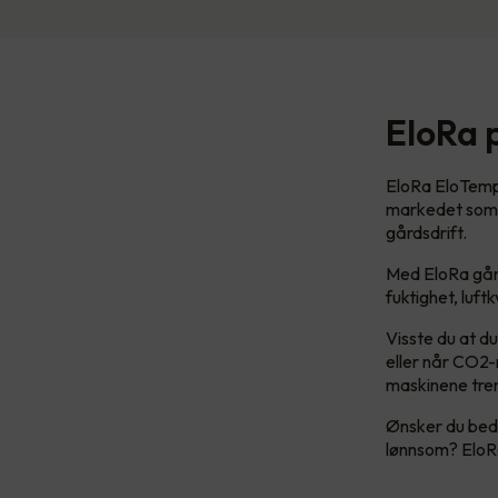
EloRa 
EloRa EloTemp 
markedet som t
gårdsdrift.
Med EloRa går 
fuktighet, luft
Visste du at d
eller når CO2-
maskinene tren
Ønsker du bedre
lønnsom? EloRa