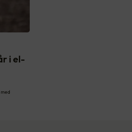
r i el-
m med