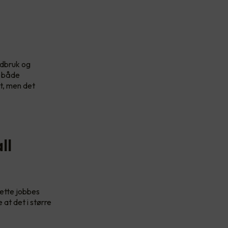
andbruk og
e både
t, men det
ll
dette jobbes
 at det i større