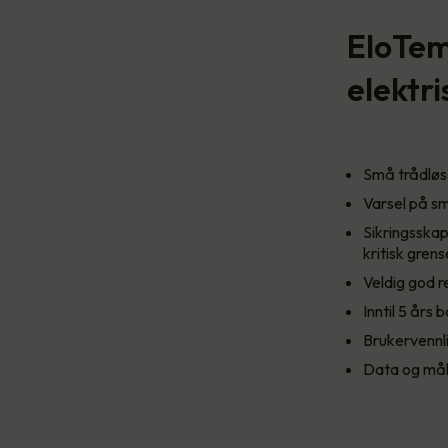
EloTem
elektri
Små trådløse
Varsel på s
Sikringsska
kritisk grens
Veldig god r
Inntil 5 års 
Brukervennli
Data og måli