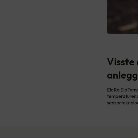
Visste 
anleg
EloRa EloTemp 
temperaturendr
sensorteknolog