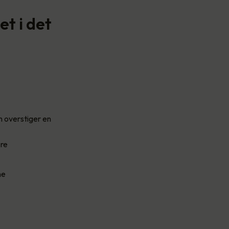
t i det
 overstiger en
ere
ne