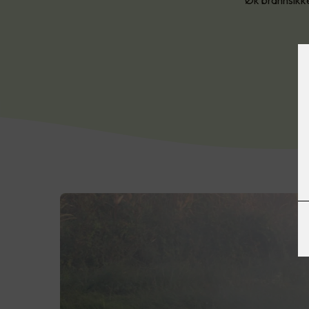
Øk brannsikk