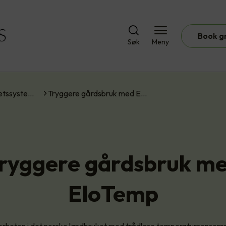
Book g
Søk
Meny
etssyste…
Tryggere gårdsbruk med E…
ryggere gårdsbruk m
EloTemp