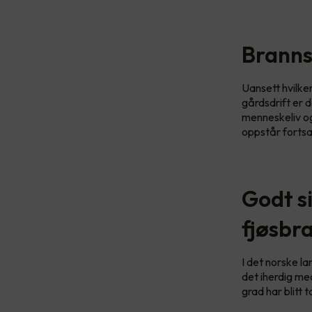
Branns
Uansett hvilken
gårdsdrift er 
menneskeliv og
oppstår fortsa
Godt s
fjøsbr
I det norske l
det iherdig med
grad har blitt 