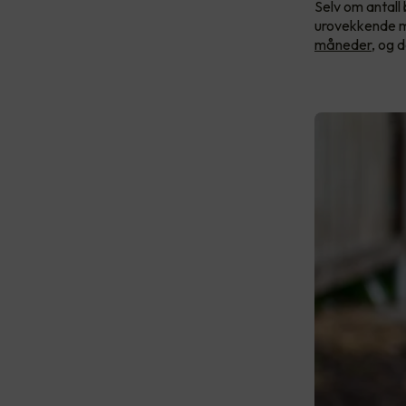
Selv om antall 
urovekkende m
måneder
, og 