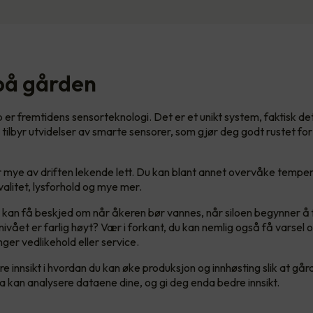
på gården
er fremtidens sensorteknologi. Det er et unikt system, faktisk de
ilbyr utvidelser av smarte sensorer, som gjør deg godt rustet fo
mye av driften lekende lett. Du kan blant annet overvåke temper
kvalitet, lysforhold og mye mer.
u kan få beskjed om når åkeren bør vannes, når siloen begynner å f
nivået er farlig høyt? Vær i forkant, du kan nemlig også få varsel 
ger vedlikehold eller service.
 innsikt i hvordan du kan øke produksjon og innhøsting slik at går
 kan analysere dataene dine, og gi deg enda bedre innsikt.