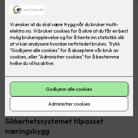
Elotec Ajax-systemet inneholder blant annet brannalarm,
vannalarm, innbruddsalarm, kameraovervåking og
smarthusstyring.
Sikkerhetssystemet tilpasset
næringsbygg