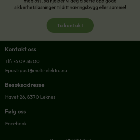
med oss, så hjelper vi deg å sette opp gode
sikkerhetsløsninger til ditt næringsbygg eller sameie!
Ta kontakt
Kontakt oss
Tlf: 76 09 38 00
Epost: post@multi-elektro.no
Besøksadresse
Havet 26, 8370 Leknes
Følg oss
Facebook