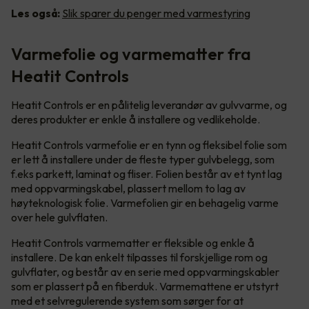
Les også:
Slik sparer du penger med varmestyring
Varmefolie og varmematter fra
Heatit Controls
Heatit Controls er en pålitelig leverandør av gulvvarme, og
deres produkter er enkle å installere og vedlikeholde.
Heatit Controls varmefolie er en tynn og fleksibel folie som
er lett å installere under de fleste typer gulvbelegg, som
f.eks parkett, laminat og fliser. Folien består av et tynt lag
med oppvarmingskabel, plassert mellom to lag av
høyteknologisk folie. Varmefolien gir en behagelig varme
over hele gulvflaten.
Heatit Controls varmematter er fleksible og enkle å
installere. De kan enkelt tilpasses til forskjellige rom og
gulvflater, og består av en serie med oppvarmingskabler
som er plassert på en fiberduk. Varmemattene er utstyrt
med et selvregulerende system som sørger for at