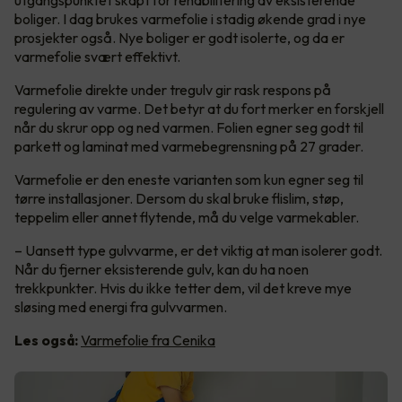
utgangspunktet skapt for rehabilitering av eksisterende
boliger. I dag brukes varmefolie i stadig økende grad i nye
prosjekter også. Nye boliger er godt isolerte, og da er
varmefolie svært effektivt.
Varmefolie direkte under tregulv gir rask respons på
regulering av varme. Det betyr at du fort merker en forskjell
når du skrur opp og ned varmen. Folien egner seg godt til
parkett og laminat med varmebegrensning på 27 grader.
Varmefolie er den eneste varianten som kun egner seg til
tørre installasjoner. Dersom du skal bruke flislim, støp,
teppelim eller annet flytende, må du velge varmekabler.
– Uansett type gulvvarme, er det viktig at man isolerer godt.
Når du fjerner eksisterende gulv, kan du ha noen
trekkpunkter. Hvis du ikke tetter dem, vil det kreve mye
sløsing med energi fra gulvvarmen.
Les også:
Varmefolie fra Cenika