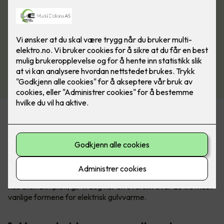
Varmekabler står fremdeles for 60% av salget av elektrisk
gulvvarme, men spesielt varmefolie blir stadig mer populært.
Om du skal velge det ene eller det andre avhenger av
underlag, hvilket gulv du skal legge over, plassering og
størrelse på rommet.
Sammen med Kim Due-Sørensen, produktsjef for gulvvarme
hos Glen Dimplex, gir vi deg her en oversikt over de tre mest
vanlige formene for elektrisk gulvvarme.