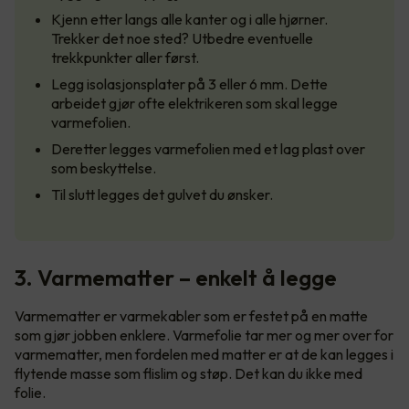
Kjenn etter langs alle kanter og i alle hjørner.
Trekker det noe sted? Utbedre eventuelle
trekkpunkter aller først.
Legg isolasjonsplater på 3 eller 6 mm. Dette
arbeidet gjør ofte elektrikeren som skal legge
varmefolien.
Deretter legges varmefolien med et lag plast over
som beskyttelse.
Til slutt legges det gulvet du ønsker.
3. Varmematter – enkelt å legge
Varmematter er varmekabler som er festet på en matte
som gjør jobben enklere. Varmefolie tar mer og mer over for
varmematter, men fordelen med matter er at de kan legges i
flytende masse som flislim og støp. Det kan du ikke med
folie.