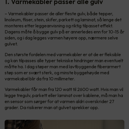
1. Varmekabler passer alle gulv
– Varmekabler passer de aller fleste gulv, både tepper,
linoleum, fliser, stein, skifer, parkett og laminat, så lenge det
monteres etter leggeanvisning og riktig tilpasset effekt.
Dagens måte å bygge gulv på er annerledes enn for 10-15 år
siden, og i dag legges varmen høyere opp, nærmere selve
gulvet.
Den største fordelen med varmekabler er at de er fleksible
og kan tilpasses alle typer tekniske hindringer man eventuelt
måtte ha. I dag støper man med lavtbyggende fiberarmert
støp som er svært sterk, og minste byggehøyde med
varmekabel blir da fra 10 millimeter.
Varmekabler får man fra 120 watt til 2600 watt. Hvis man vil
legge tregulv, parkett eller laminat over kablene, må man ha
en sensor som sørger for at varmen aldri overskrider 27
grader. Da risikerer man at gulvet sprekker opp.