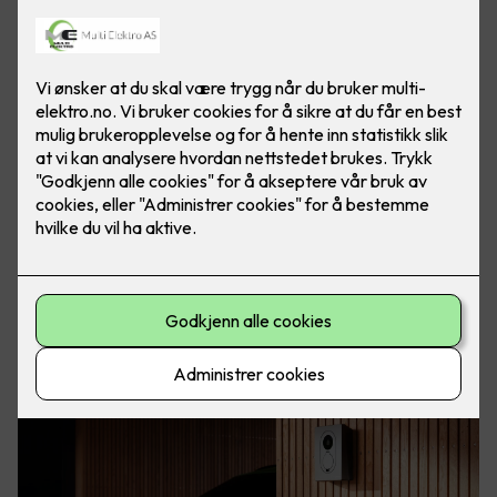
Elbil er kommet for å bli. Med elbillader hjemme har du
alltid fulladet bil, klar for både store og små eventyr. Foto:
Easee