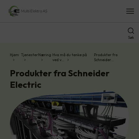
Søk
Hjem
Tjenester
Næring
Hva må du tenke på
Produkter fra
ved v…
Schneider…
Produkter fra Schneider
Electric