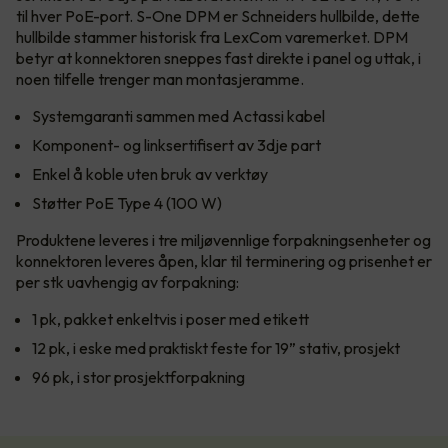
til hver PoE-port. S-One DPM er Schneiders hullbilde, dette
hullbilde stammer historisk fra LexCom varemerket. DPM
betyr at konnektoren sneppes fast direkte i panel og uttak, i
noen tilfelle trenger man montasjeramme.
Systemgaranti sammen med Actassi kabel
Komponent- og linksertifisert av 3dje part
Enkel å koble uten bruk av verktøy
Støtter PoE Type 4 (100 W)
Produktene leveres i tre miljøvennlige forpakningsenheter og
konnektoren leveres åpen, klar til terminering og prisenhet er
per stk uavhengig av forpakning:
1 pk, pakket enkeltvis i poser med etikett
12 pk, i eske med praktiskt feste for 19” stativ, prosjekt
96 pk, i stor prosjektforpakning