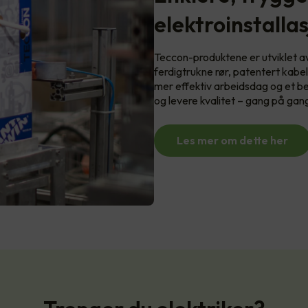
elektroinstalla
Teccon-produktene er utviklet av 
ferdigtrukne rør, patentert kab
mer effektiv arbeidsdag og et bed
og levere kvalitet – gang på gan
Les mer om dette her