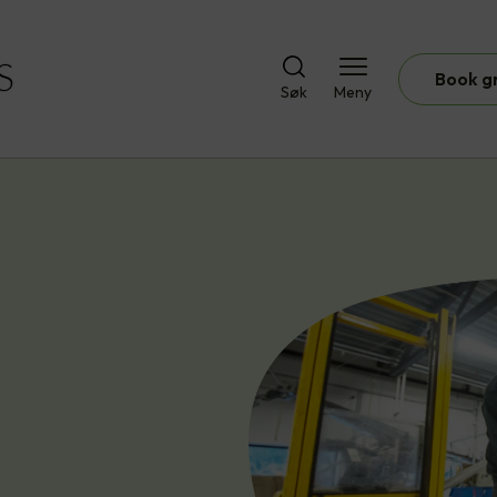
Book g
Søk
Meny