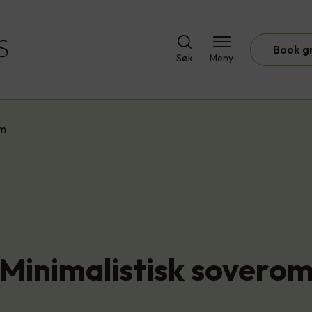
Book g
Søk
Meny
om
Minimalistisk sovero