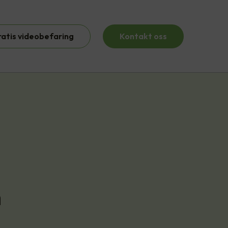
ratis videobefaring
Kontakt oss
m