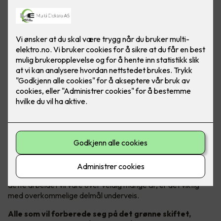
Gode bærekraftsmål i fokus
Godt bærekraftsarbeid er avhengig av konkrete mål. Fordi
dette arbeidet vil vare over veldig mange år, er det viktig
med overkommelige delmål underveis.
Alle som vil forberede seg på det grønne skiftet,