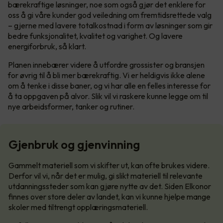
bærekraftige løsninger, noe som også gjør det enklere for
oss å gi våre kunder god veiledning om fremtidsrettede valg
– gjerne med lavere totalkostnad i form av løsninger som gir
bedre funksjonalitet, kvalitet og varighet. Og lavere
energiforbruk, så klart.
Planen innebærer videre å utfordre grossister og bransjen
for øvrig til å bli mer bærekraftig. Vi er heldigvis ikke alene
om å tenke i disse baner, og vi har alle en felles interesse for
å ta oppgaven på alvor. Slik vil vi raskere kunne legge om til
nye arbeidsformer, tanker og rutiner.
Gjenbruk og gjenvinning
Gammelt materiell som vi skifter ut, kan ofte brukes videre.
Derfor vil vi, når det er mulig, gi slikt materiell til relevante
utdanningssteder som kan gjøre nytte av det. Siden Elkonor
finnes over store deler av landet, kan vi kunne hjelpe mange
skoler med tiltrengt opplæringsmateriell.