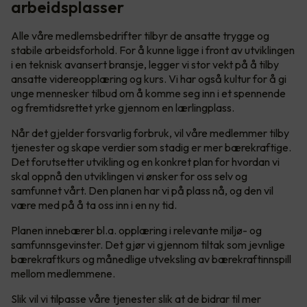
arbeidsplasser
Alle våre medlemsbedrifter tilbyr de ansatte trygge og
stabile arbeidsforhold. For å kunne ligge i front av utviklingen
i en teknisk avansert bransje, legger vi stor vekt på å tilby
ansatte videreopplæring og kurs. Vi har også kultur for å gi
unge mennesker tilbud om å komme seg inn i et spennende
og fremtidsrettet yrke gjennom en lærlingplass.
Når det gjelder forsvarlig forbruk, vil våre medlemmer tilby
tjenester og skape verdier som stadig er mer bærekraftige.
Det forutsetter utvikling og en konkret plan for hvordan vi
skal oppnå den utviklingen vi ønsker for oss selv og
samfunnet vårt. Den planen har vi på plass nå, og den vil
være med på å ta oss inn i en ny tid.
Planen innebærer bl.a. opplæring i relevante miljø- og
samfunnsgevinster. Det gjør vi gjennom tiltak som jevnlige
bærekraftkurs og månedlige utveksling av bærekraftinnspill
mellom medlemmene.
Slik vil vi tilpasse våre tjenester slik at de bidrar til mer