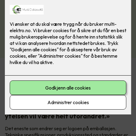
Prysmian Group har eid Draka siden 2011. Nå samles alle
varemerkene under ett navn. Prysmian er tydelige på hva
det betyr i praksis:
«Bare navnet forandres, produktene er
de samme: Kvaliteten, funksjonene og
ytelsen vil være helt uforandret.»
Det eneste som endrer seg er logoen på emballasjen.
Tekniske spesifikasjoner, produksjonssted og standarder er