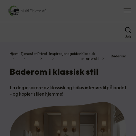
Søk
Hjem
Tjenester
Privat
Inspirasjonsguiden
Klassisk
Baderom
interiørstil
Baderom i klassisk stil
La deg inspirere av klassisk og tidløs interiørstil på badet
- og kopier stilen hjemme!