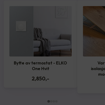
Bytte av termostat - ELKO
Var
One Hvit
isolasj
mo
2,850
,-