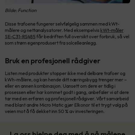
Bilde: Function
Disse trafoene fungerer selvfølgelig sammen med kWt-
målere og nettanalysatorer. Med eksempelvis
kWt-måler
SE-C31-RS485
får bedriften full oversikt over forbruk, så vel
som strøm egenprodusert fra solcelleanlegg.
Bruk en profesjonell rådgiver
Listen med produkter stopper ikke med delbare trafoer og
kWh-målere, og kan hende ditt næringsbygg trenger mer –
eller en annen kombinasjon. Uansett om dere er tidlig i
prosessen eller har kommet godt i gang, anbefaler vi at dere
tar med en erfaren og profesjonell rådgiver. Vårt samarbeid
med blant andre Micro Matic gjør Elkonor til et trygt valg på
veien mot å få dekket inn 50 % av investeringen.
La oss hjelpe deg med å nå målene