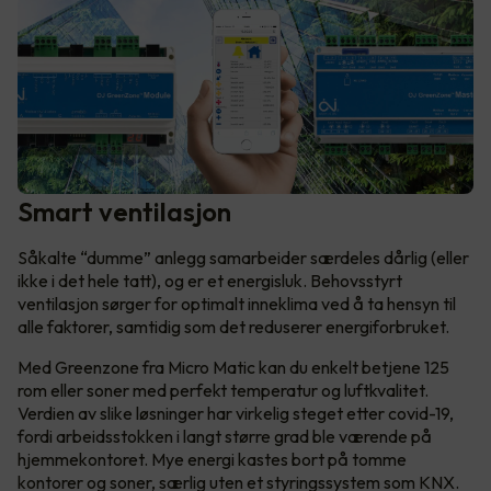
Smart ventilasjon
Såkalte “dumme” anlegg samarbeider særdeles dårlig (eller
ikke i det hele tatt), og er et energisluk. Behovsstyrt
ventilasjon sørger for optimalt inneklima ved å ta hensyn til
alle faktorer, samtidig som det reduserer energiforbruket.
Med Greenzone fra Micro Matic kan du enkelt betjene 125
rom eller soner med perfekt temperatur og luftkvalitet.
Verdien av slike løsninger har virkelig steget etter covid-19,
fordi arbeidsstokken i langt større grad ble værende på
hjemmekontoret. Mye energi kastes bort på tomme
kontorer og soner, særlig uten et styringssystem som KNX.