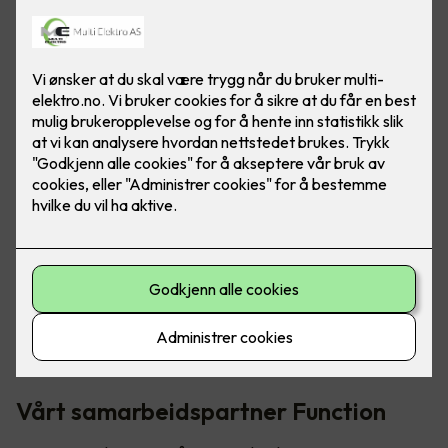
Bilde: Function
Høsten 2022 åpnet Regjeringen for at norske bedrifter
kunne
søke om støtte på opptil 50 % av utgiftene
ved å
spare energi. De som fikk innvilget søknaden har to år på å
gjennomføre tiltakene, og med smarte løsninger blir dette en
enkel sak.
Vårt samarbeidspartner Function